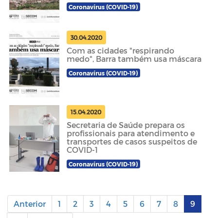
Coronavírus (COVID-19)
30.04.2020
Com as cidades "respirando
medo", Barra também usa máscara
Coronavírus (COVID-19)
15.04.2020
Secretaria de Saúde prepara os
profissionais para atendimento e
transportes de casos suspeitos de
COVID-1
Coronavírus (COVID-19)
Anterior
1
2
3
4
5
6
7
8
9