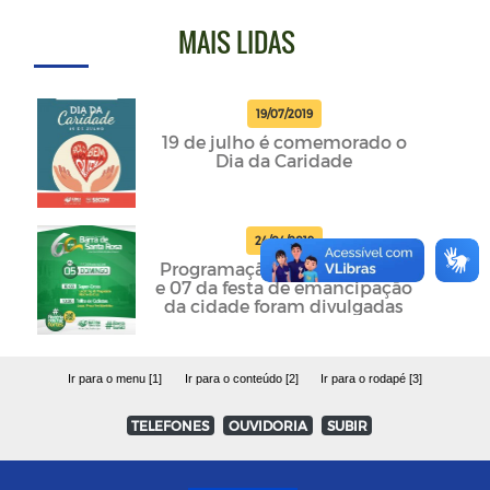
MAIS LIDAS
19/07/2019
19 de julho é comemorado o
Dia da Caridade
24/04/2019
Programação dos dias 05, 06
e 07 da festa de emancipação
da cidade foram divulgadas
Ir para o menu [1]
Ir para o conteúdo [2]
Ir para o rodapé [3]
TELEFONES
OUVIDORIA
SUBIR