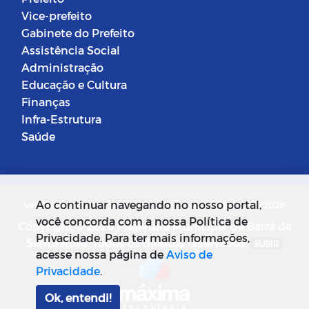
Vice-prefeito
Gabinete do Prefeito
Assistência Social
Administração
Educação e Cultura
Finanças
Infra-Estrutura
Saúde
Ao continuar navegando no nosso portal,
Versão do Sistema: 5.0.268
Data da Versão: 18/03/2026
você concorda com a nossa Política de
Copyright © 2026 Prefeitura Municipal de Barra de
Privacidade. Para ter mais informações,
Santa Rosa. Todos os direitos reservados.
SUBIR
acesse nossa página de
Aviso de
Privacidade
.
Ok, entendi!