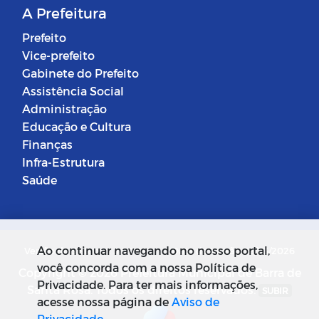
A Prefeitura
Prefeito
Vice-prefeito
Gabinete do Prefeito
Assistência Social
Administração
Educação e Cultura
Finanças
Infra-Estrutura
Saúde
Ao continuar navegando no nosso portal,
Versão do Sistema: 5.0.268
Data da Versão: 18/03/2026
você concorda com a nossa Política de
Copyright © 2026 Prefeitura Municipal de Barra de
Privacidade. Para ter mais informações,
Santa Rosa. Todos os direitos reservados.
SUBIR
acesse nossa página de
Aviso de
Privacidade
.