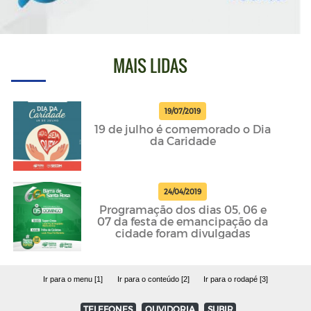
MAIS LIDAS
19/07/2019
19 de julho é comemorado o Dia
da Caridade
24/04/2019
Programação dos dias 05, 06 e
07 da festa de emancipação da
cidade foram divulgadas
Ir para o menu [1]
Ir para o conteúdo [2]
Ir para o rodapé [3]
TELEFONES
OUVIDORIA
SUBIR