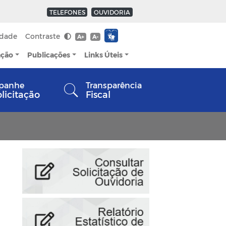
TELEFONES
OUVIDORIA
idade
Contraste
A+
A-
ação
Publicações
Links Úteis
panhe
Transparência
olicitação
Fiscal