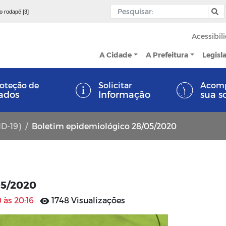
 o rodapé [3]
Acessibil
A Cidade
A Prefeitura
Legisl
oteção de
Solicitar
Acom
ados
Informação
sua s
ID-19)
Boletim epidemiológico 28/05/2020
05/2020
 às 20:16
1748 Visualizações