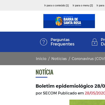
Ir para o conteúdo [1]
Ir para o menu [2]
Ir para
Perguntas
Pr
Frequentes
D
Início
Notícias
Coronavírus (COV
NOTÍCIA
Boletim epidemiológico 28/
por SECOM Publicado em
28/05/2020