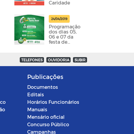
Caridade
24/04/2019
Programação
dos dias 05,
06 e 07 da
festa de
emancipação
da cidade
foram
TELEFONES
OUVIDORIA
SUBIR
divulgadas
Publicações
Documentos
Editais
ico
Horários Funcionários
ção
Manuais
Mensário oficial
Concurso Público
Campanhas