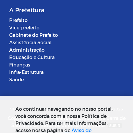
A Prefeitura
Prefeito
Vice-prefeito
Gabinete do Prefeito
Assistência Social
Administração
Educação e Cultura
Finanças
Infra-Estrutura
Saúde
Ao continuar navegando no nosso portal,
Versão do Sistema: 5.0.268
Data da Versão: 18/03/2026
você concorda com a nossa Política de
Copyright © 2026 Prefeitura Municipal de Barra de
Privacidade. Para ter mais informações,
Santa Rosa. Todos os direitos reservados.
SUBIR
acesse nossa página de
Aviso de