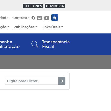
TELEFONES
OUVIDORIA
idade
Contraste
A+
A-
ação
Publicações
Links Úteis
panhe
Transparência
olicitação
Fiscal