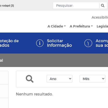
 o rodapé [3]
Acessibil
A Cidade
A Prefeitura
Legisl
oteção de
Solicitar
Acom
ados
Informação
sua s
al
Nenhum resultado.