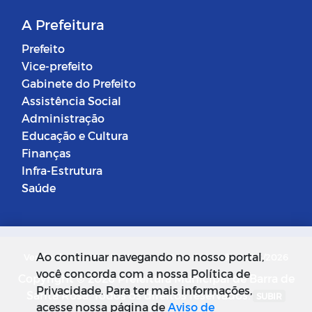
A Prefeitura
Prefeito
Vice-prefeito
Gabinete do Prefeito
Assistência Social
Administração
Educação e Cultura
Finanças
Infra-Estrutura
Saúde
Ao continuar navegando no nosso portal,
Versão do Sistema: 5.0.268
Data da Versão: 18/03/2026
você concorda com a nossa Política de
Copyright © 2026 Prefeitura Municipal de Barra de
Privacidade. Para ter mais informações,
Santa Rosa. Todos os direitos reservados.
SUBIR
acesse nossa página de
Aviso de