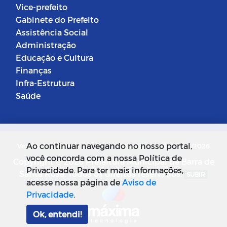
Vice-prefeito
Gabinete do Prefeito
Assistência Social
Administração
Educação e Cultura
Finanças
Infra-Estrutura
Saúde
Ao continuar navegando no nosso portal,
Versão do Sistema: 5.0.268
Data da Versão: 18/03/2026
você concorda com a nossa Política de
Copyright © 2026 Prefeitura Municipal de Barra de
Privacidade. Para ter mais informações,
Santa Rosa. Todos os direitos reservados.
SUBIR
acesse nossa página de
Aviso de
Privacidade
.
Ok, entendi!