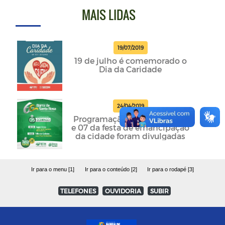
MAIS LIDAS
19/07/2019
19 de julho é comemorado o
Dia da Caridade
24/04/2019
Programação dos dias 05, 06
e 07 da festa de emancipação
da cidade foram divulgadas
Ir para o menu [1]
Ir para o conteúdo [2]
Ir para o rodapé [3]
TELEFONES
OUVIDORIA
SUBIR