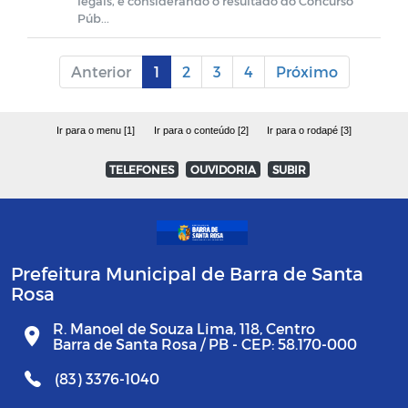
legais, e considerando o resultado do Concurso
Púb...
Anterior
1
2
3
4
Próximo
Ir para o menu [1]
Ir para o conteúdo [2]
Ir para o rodapé [3]
TELEFONES
OUVIDORIA
SUBIR
Prefeitura Municipal de Barra de Santa
Rosa
R. Manoel de Souza Lima, 118, Centro
Barra de Santa Rosa / PB - CEP: 58.170-000
(83) 3376-1040