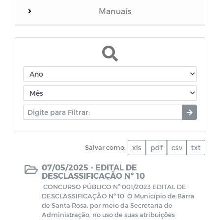
Manuais
Mensário oficial
Concurso Público
Diário oficial
Portal do Contribuinte
Salvar como:
xls
pdf
csv
txt
Decretos - Coronavírus (COVID-19)
07/05/2025 -
EDITAL DE
DESCLASSIFICAÇÃO Nº 10
Leis Ordinárias - Coronavírus (COVID-19)
CONCURSO PÚBLICO Nº 001/2023 EDITAL DE
DESCLASSIFICAÇÃO Nº 10 O Município de Barra
Plano de Contratações Anual
de Santa Rosa, por meio da Secretaria de
Administração, no uso de suas atribuições