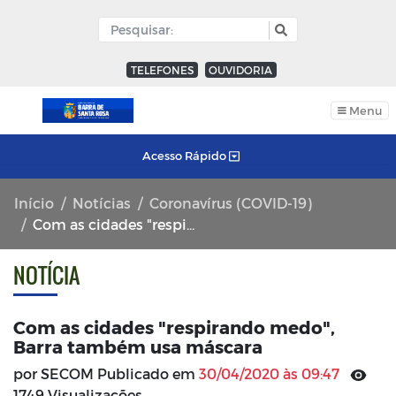
TELEFONES
OUVIDORIA
Menu
Acesso Rápido
Início
Notícias
Coronavírus (COVID-19)
Com as cidades "respirando medo", Barra também usa máscara
NOTÍCIA
Com as cidades "respirando medo",
Barra também usa máscara
por SECOM Publicado em
30/04/2020 às 09:47
1749 Visualizações