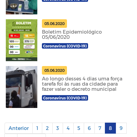
05.06.2020
Boletim Epidemiológico
05/06/2020
Coronavírus (COVID-19)
05.06.2020
Ao longo desses 4 dias uma força
tarefa foi às ruas da cidade para
fazer valer o decreto municipal
Coronavírus (COVID-19)
Anterior
1
2
3
4
5
6
7
8
9