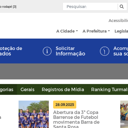
 o rodapé [3]
Acessibil
A Cidade
A Prefeitura
Legisl
oteção de
Solicitar
Acom
ados
Informação
sua s
gorias
Gerais
Registros de Mídia
Ranking Turmal
28.09.2025
Abertura da 3ª Copa
a
Barrense de Futebol
movimenta Barra de
Santa Rosa