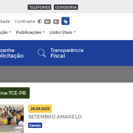
TELEFONES
OUVIDORIA
idade
Contraste
A+
A-
ação
Publicações
Links Úteis
panhe
Transparência
olicitação
Fiscal
ina-TCE-PB
26.09.2025
SETEMBRO AMARELO
Gerais