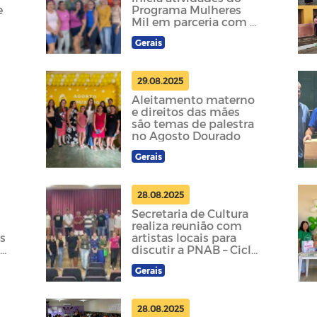
e
Programa Mulheres
Mil em parceria com a
UFPB
Gerais
29.08.2025
Aleitamento materno
e direitos das mães
são temas de palestra
no Agosto Dourado
Gerais
28.08.2025
Secretaria de Cultura
realiza reunião com
s
artistas locais para
de
discutir a PNAB – Ciclo
2025
Gerais
28.08.2025