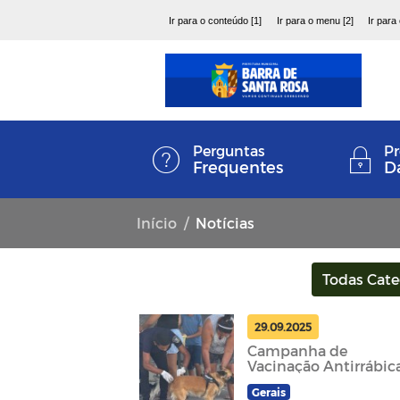
Ir para o conteúdo [1]
Ir para o menu [2]
Ir para
Perguntas
Pr
Frequentes
D
Início
Notícias
Todas Cate
29.09.2025
Campanha de
Vacinação Antirrábic
Gerais