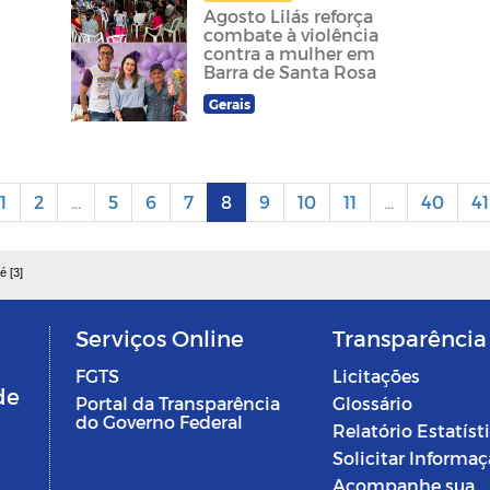
Agosto Lilás reforça
combate à violência
contra a mulher em
Barra de Santa Rosa
Gerais
1
2
...
5
6
7
8
9
10
11
...
40
41
é [3]
Serviços Online
Transparência
FGTS
Licitações
de
Portal da Transparência
Glossário
do Governo Federal
Relatório Estatíst
Solicitar Informa
Acompanhe sua