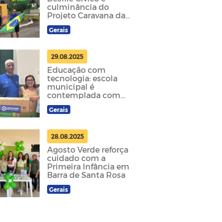
culminância do
Projeto Caravana da
Leitura
Gerais
29.08.2025
Educação com
tecnologia: escola
municipal é
contemplada com
equipamentos do
Gerais
Governo Federal
28.08.2025
Agosto Verde reforça
cuidado com a
Primeira Infância em
Barra de Santa Rosa
Gerais