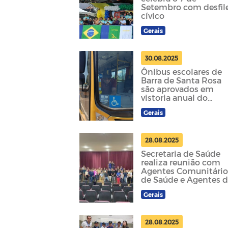
Setembro com desfil
cívico
Gerais
30.08.2025
Ônibus escolares de
Barra de Santa Rosa
são aprovados em
vistoria anual do
DETRAN
Gerais
28.08.2025
Secretaria de Saúde
realiza reunião com
Agentes Comunitário
de Saúde e Agentes 
Endemias para
Gerais
elaboração do Plano
Municipal de Saúde
28.08.2025