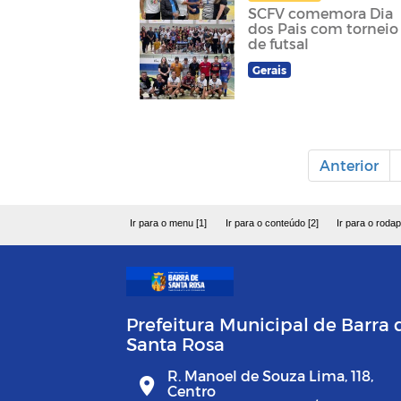
SCFV comemora Dia
dos Pais com torneio
de futsal
Gerais
Anterior
Ir para o menu [1]
Ir para o conteúdo [2]
Ir para o rodap
Prefeitura Municipal de Barra 
Santa Rosa
R. Manoel de Souza Lima, 118,
Centro