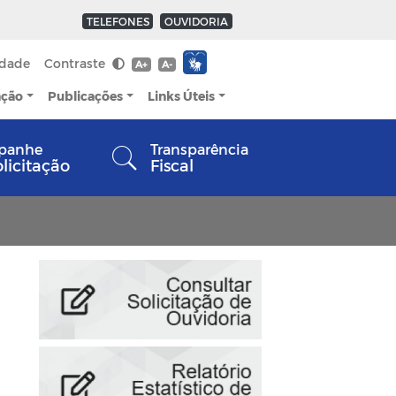
TELEFONES
OUVIDORIA
idade
Contraste
A+
A-
ação
Publicações
Links Úteis
panhe
Transparência
olicitação
Fiscal