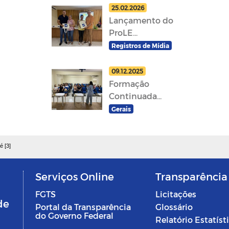
25.02.2026
Lançamento do
ProLE...
Registros de Mídia
09.12.2025
Formação
Continuada...
Gerais
é [3]
Serviços Online
Transparência
FGTS
Licitações
de
Portal da Transparência
Glossário
do Governo Federal
Relatório Estatíst