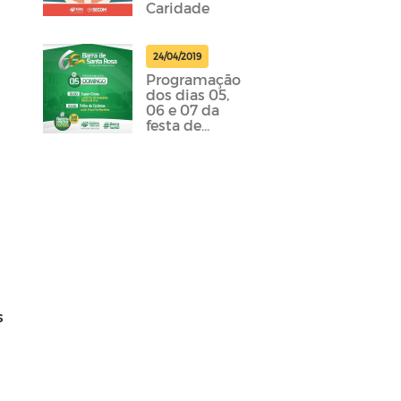
Caridade
24/04/2019
Programação
dos dias 05,
06 e 07 da
festa de
emancipação
da cidade
foram
divulgadas
s