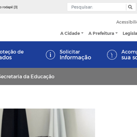
 o rodapé [3]
Acessibil
A Cidade
A Prefeitura
Legisl
oteção de
Solicitar
Acom
ados
Informação
sua s
Secretaria da Educação