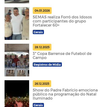
04.01.2026
SEMAS realiza Forró dos Idosos
com participantes do grupo
Fortalecer 60+
Gerais
28.12.2025
3ª Copa Barrense de Futebol de
Campo
Registros de Mídia
26.12.2025
Show do Padre Fabrício emociona
público na programação do Natal
Iluminado
Gerais