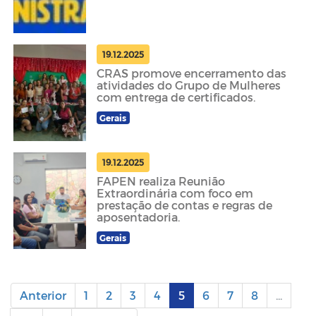
19.12.2025
CRAS promove encerramento das
atividades do Grupo de Mulheres
com entrega de certificados.
Gerais
19.12.2025
FAPEN realiza Reunião
Extraordinária com foco em
prestação de contas e regras de
aposentadoria.
Gerais
Anterior
1
2
3
4
5
6
7
8
...