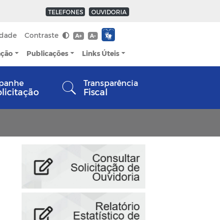
TELEFONES
OUVIDORIA
idade
Contraste
A+
A-
ação
Publicações
Links Úteis
panhe
Transparência
olicitação
Fiscal