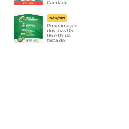
Caridade
24/04/2019
Programação
dos dias 05,
06 e 07 da
festa de
emancipação
da cidade
foram
divulgadas