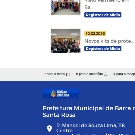
Ba...
Registros de Mídia
10.03.2026
Novos kits de prote...
Registros de Mídia
Ir para o menu [1]
Ir para o conteúdo [2]
Ir para o rodap
Prefeitura Municipal de Barra 
Santa Rosa
R. Manoel de Souza Lima, 118,
Centro