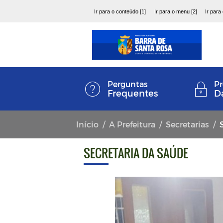
Ir para o conteúdo [1]
Ir para o menu [2]
Ir para
Perguntas
Pr
Frequentes
D
Início
A Prefeitura
Secretarias
SECRETARIA DA SAÚDE