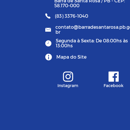
Barra de Santa Rosa / PB - CEP:
58.170-000
(83) 3376-1040
contato@barradesantarosa.pb.g
br
Segunda à Sexta: De 08:00hs às
13:00hs
Mapa do Site
Instagram
Facebook