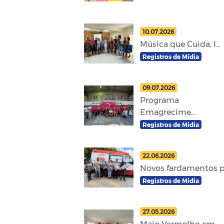
10.07.2026
Música que Cuida, I...
Registros de Mídia
09.07.2026
Programa
Emagrecime...
Registros de Mídia
22.06.2026
Novos fardamentos p.
Registros de Mídia
27.05.2026
Maio Vermelho em