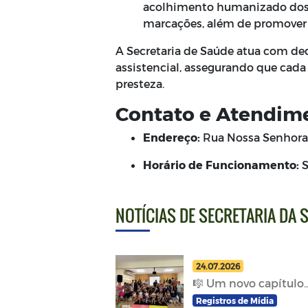
acolhimento humanizado dos p
marcações, além de promover a
A Secretaria de Saúde atua com ded
assistencial, assegurando que cad
presteza.
Contato e Atendim
Endereço:
Rua Nossa Senhora 
Horário de Funcionamento:
S
NOTÍCIAS DE SECRETARIA DA 
24.07.2026
🎼 Um novo capítulo..
Registros de Mídia