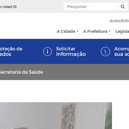
 o rodapé [3]
Acessibil
A Cidade
A Prefeitura
Legisl
oteção de
Solicitar
Acom
ados
Informação
sua s
Secretaria da Saúde