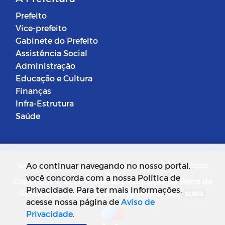
Prefeito
Vice-prefeito
Gabinete do Prefeito
Assistência Social
Administração
Educação e Cultura
Finanças
Infra-Estrutura
Saúde
Ao continuar navegando no nosso portal,
Versão do Sistema: 5.0.268
Data da Versão: 18/03/2026
você concorda com a nossa Política de
Copyright © 2026 Prefeitura Municipal de Barra de
Privacidade. Para ter mais informações,
Santa Rosa. Todos os direitos reservados.
SUBIR
acesse nossa página de
Aviso de
Privacidade
.