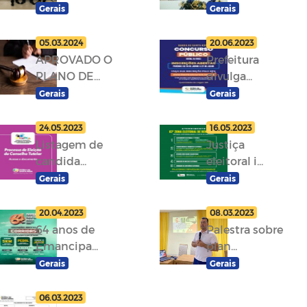
Gerais
Gerais
05.03.2024
20.06.2023
APROVADO O
Prefeitura
PLANO DE...
divulga...
Gerais
Gerais
24.05.2023
16.05.2023
Listagem de
Justiça
candida...
eleitoral i...
Gerais
Gerais
20.04.2023
08.03.2023
64 anos de
Palestra sobre
Emancipa...
plan...
Gerais
Gerais
06.03.2023