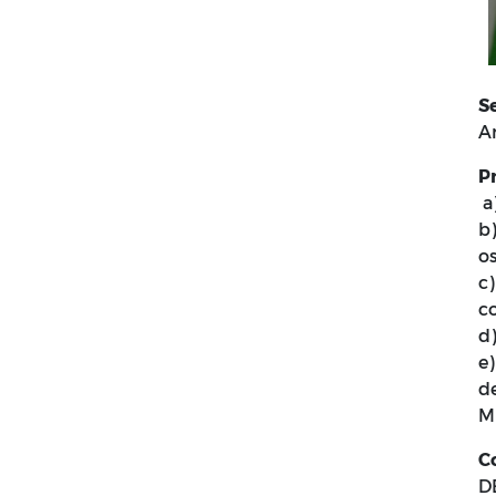
S
An
P
a)
b)
o
c
c
d)
e
d
M
C
D