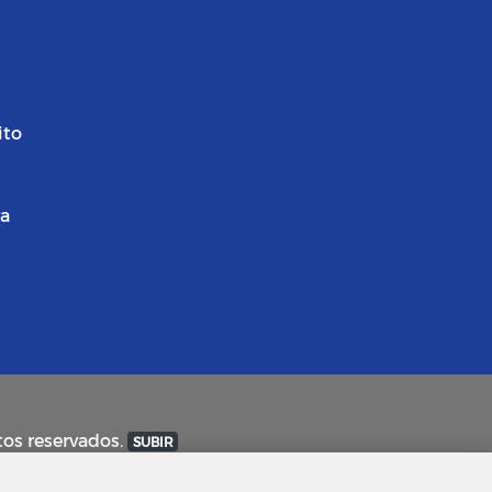
ito
ra
tos reservados.
SUBIR