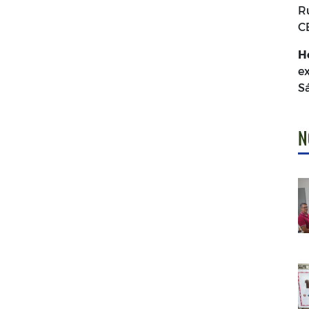
R
C
H
e
S
N