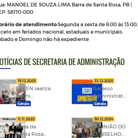
ua: MANOEL DE SOUZA LIMA Barra de Santa Rosa, PB |
EP: 58170-000
orário de atendimento
:Segunda a sexta de 8:00 às 13:00,
xceto em feriados nacional, estaduais e municipais.
ábado e Domingo não há expediente
OTÍCIAS DE SECRETARIA DE ADMINISTRAÇÃO
19.12.2025
22.12.2025
FAPEN realiza
Recesso
Reuni...
Administrat...
Gerais
Gerais
11.11.2025
30.12.2024
Barra de
REUNIÃO DO
Santa Rosa...
CONSELHO...