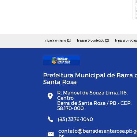
Ir para o menu [1]
Ir para o conteúdo [2]
Ir para o rodap
Prefeitura Municipal de Barra 
Santa Rosa
R. Manoel de Souza Lima, 118,
Centro
Barra de Santa Rosa / PB - CEP:
58.170-000
(83) 3376-1040
contato@barradesantarosa.pb.g
br