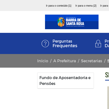
Ir para o conteúdo [1]
Ir para o menu [2]
Ir para
Perguntas
Pr
Frequentes
D
Início
A Prefeitura
Secretarias
S
Fundo de Aposentadoria e
Pensões