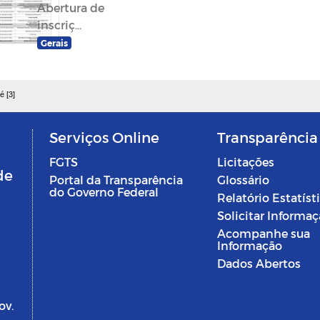
Abertura de
inscriç...
Gerais
é [3]
Serviços Online
Transparência
FGTS
Licitações
de
Portal da Transparência
Glossário
do Governo Federal
Relatório Estatíst
Solicitar Informa
Acompanhe sua
Informação
Dados Abertos
ov.