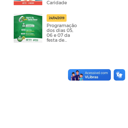
Caridade
24/04/2019
Programação
dos dias 05,
06 e 07 da
festa de
emancipação
da cidade
foram
divulgadas