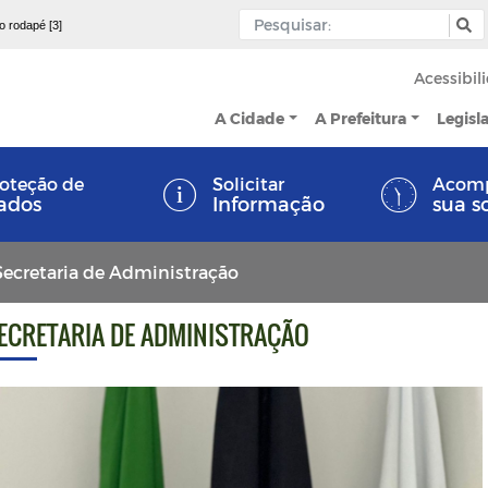
 o rodapé [3]
Acessibil
A Cidade
A Prefeitura
Legisl
oteção de
Solicitar
Acom
ados
Informação
sua s
Secretaria de Administração
ECRETARIA DE ADMINISTRAÇÃO