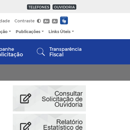
TELEFONES
OUVIDORIA
idade
Contraste
A+
A-
ação
Publicações
Links Úteis
panhe
Transparência
olicitação
Fiscal