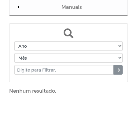
Manuais
Mensário oficial
Concurso Público
Diário oficial
Portal do Contribuinte
Nenhum resultado.
Decretos - Coronavírus (COVID-19)
Leis Ordinárias - Coronavírus (COVID-19)
Plano de Contratações Anual