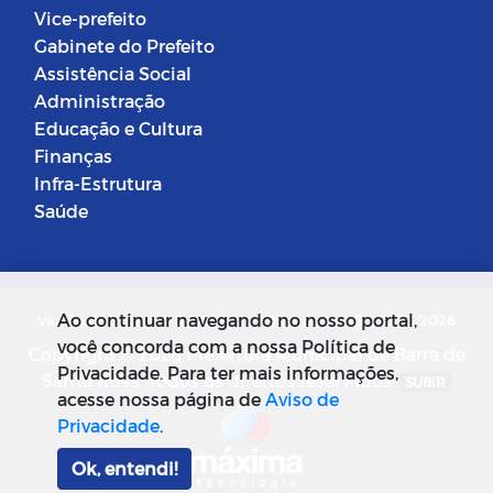
Vice-prefeito
Gabinete do Prefeito
Assistência Social
Administração
Educação e Cultura
Finanças
Infra-Estrutura
Saúde
Ao continuar navegando no nosso portal,
Versão do Sistema: 5.0.268
Data da Versão: 18/03/2026
você concorda com a nossa Política de
Copyright © 2026 Prefeitura Municipal de Barra de
Privacidade. Para ter mais informações,
Santa Rosa. Todos os direitos reservados.
SUBIR
acesse nossa página de
Aviso de
Privacidade
.
Ok, entendi!