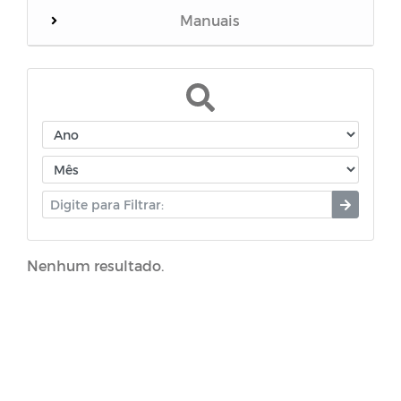
Manuais
Mensário oficial
Concurso Público
Diário oficial
Portal do Contribuinte
Nenhum resultado.
Decretos - Coronavírus (COVID-19)
Leis Ordinárias - Coronavírus (COVID-19)
Plano de Contratações Anual