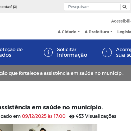
 o rodapé [3]
Acessibil
A Cidade
A Prefeitura
Legisl
oteção de
Solicitar
Acom
ados
Informação
sua s
ão que fortalece a assistência em saúde no município.
assistência em saúde no município.
licado em
09/12/2025 às 17:00
453 Visualizações