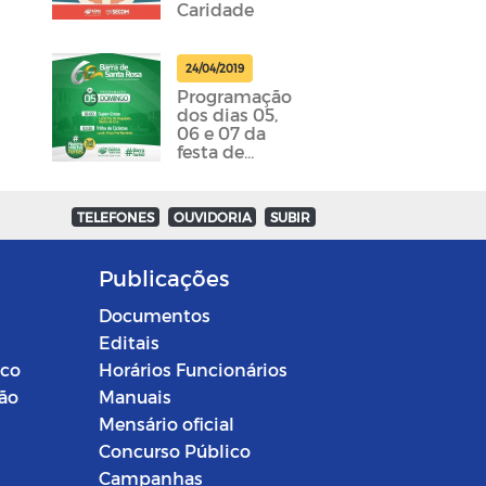
Caridade
24/04/2019
Programação
dos dias 05,
06 e 07 da
festa de
emancipação
da cidade
foram
TELEFONES
OUVIDORIA
SUBIR
divulgadas
Publicações
Documentos
Editais
ico
Horários Funcionários
ção
Manuais
Mensário oficial
Concurso Público
Campanhas