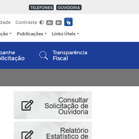
TELEFONES
OUVIDORIA
idade
Contraste
A+
A-
ação
Publicações
Links Úteis
panhe
Transparência
olicitação
Fiscal