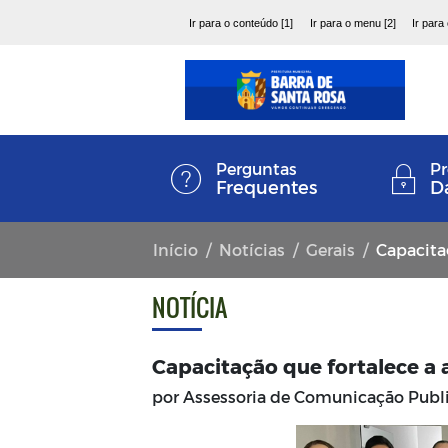
Ir para o conteúdo [1]
Ir para o menu [2]
Ir para
Perguntas
Pr
Frequentes
D
Início
Notícias
Gerais
Capacitaç
NOTÍCIA
Capacitação que fortalece a 
por Assessoria de Comunicação Pub