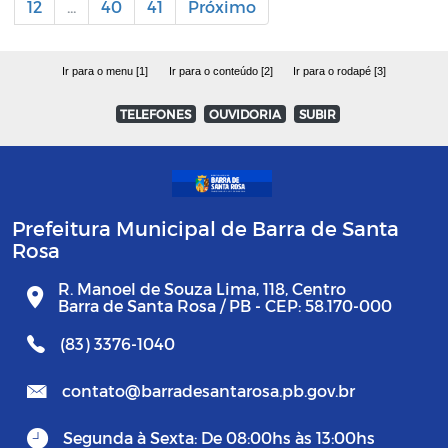
12
...
40
41
Próximo
Ir para o menu [1]
Ir para o conteúdo [2]
Ir para o rodapé [3]
TELEFONES
OUVIDORIA
SUBIR
Prefeitura Municipal de Barra de Santa
Rosa
R. Manoel de Souza Lima, 118, Centro
Barra de Santa Rosa / PB - CEP: 58.170-000
(83) 3376-1040
contato@barradesantarosa.pb.gov.br
Segunda à Sexta: De 08:00hs às 13:00hs