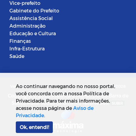
Vice-prefeito
Gabinete do Prefeito
Assistência Social
Administração
Educação e Cultura
Finanças
Infra-Estrutura
Saúde
Ao continuar navegando no nosso portal,
Versão do Sistema: 5.0.268
Data da Versão: 18/03/2026
você concorda com a nossa Política de
Copyright © 2026 Prefeitura Municipal de Barra de
Privacidade. Para ter mais informações,
Santa Rosa. Todos os direitos reservados.
SUBIR
acesse nossa página de
Aviso de
Privacidade
.
Ok, entendi!