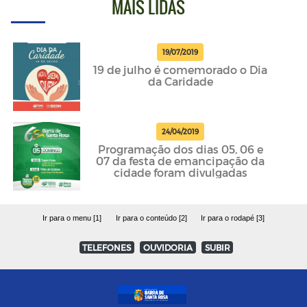
MAIS LIDAS
19/07/2019
19 de julho é comemorado o Dia
da Caridade
24/04/2019
Programação dos dias 05, 06 e
07 da festa de emancipação da
cidade foram divulgadas
Ir para o menu [1]
Ir para o conteúdo [2]
Ir para o rodapé [3]
TELEFONES
OUVIDORIA
SUBIR