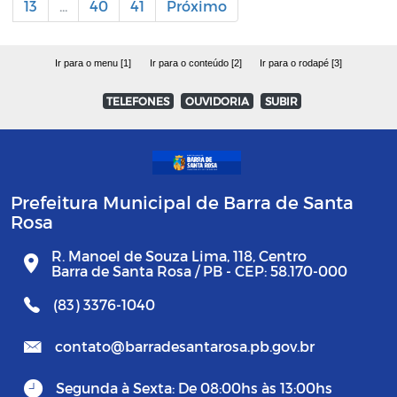
13
...
40
41
Próximo
Ir para o menu [1]
Ir para o conteúdo [2]
Ir para o rodapé [3]
TELEFONES
OUVIDORIA
SUBIR
Prefeitura Municipal de Barra de Santa
Rosa
R. Manoel de Souza Lima, 118, Centro
Barra de Santa Rosa / PB - CEP: 58.170-000
(83) 3376-1040
contato@barradesantarosa.pb.gov.br
Segunda à Sexta: De 08:00hs às 13:00hs