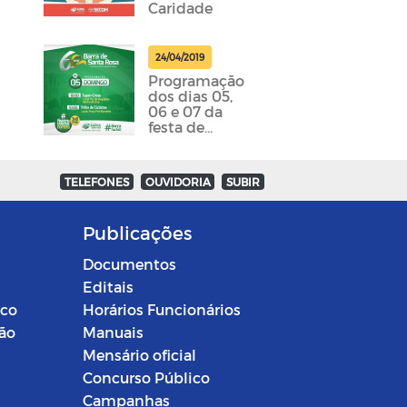
Caridade
24/04/2019
Programação
dos dias 05,
06 e 07 da
festa de
emancipação
da cidade
foram
TELEFONES
OUVIDORIA
SUBIR
divulgadas
Publicações
Documentos
Editais
ico
Horários Funcionários
ção
Manuais
Mensário oficial
Concurso Público
Campanhas