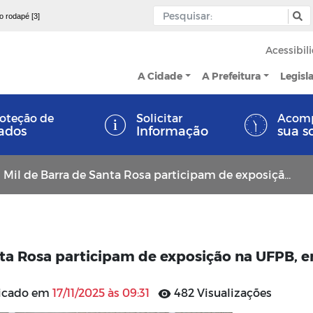
 o rodapé [3]
Acessibil
A Cidade
A Prefeitura
Legisl
oteção de
Solicitar
Acom
ados
Informação
sua s
 de Barra de Santa Rosa participam de exposição na UFPB, em Bananeiras
nta Rosa participam de exposição na UFPB, 
licado em
17/11/2025 às 09:31
482 Visualizações