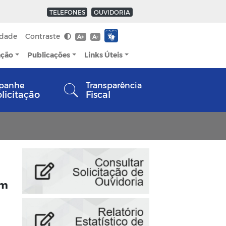
TELEFONES
OUVIDORIA
idade
Contraste
A+
A-
ação
Publicações
Links Úteis
panhe
Transparência
olicitação
Fiscal
em