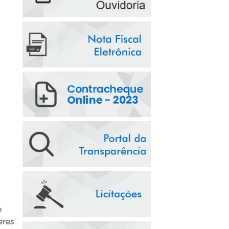
e
eres