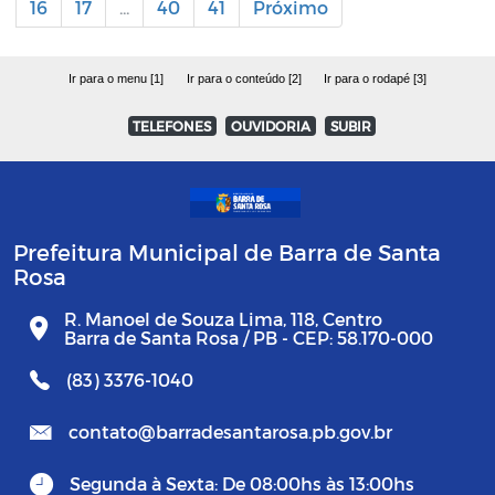
16
17
...
40
41
Próximo
Ir para o menu [1]
Ir para o conteúdo [2]
Ir para o rodapé [3]
TELEFONES
OUVIDORIA
SUBIR
Prefeitura Municipal de Barra de Santa
Rosa
R. Manoel de Souza Lima, 118, Centro
Barra de Santa Rosa / PB - CEP: 58.170-000
(83) 3376-1040
contato@barradesantarosa.pb.gov.br
Segunda à Sexta: De 08:00hs às 13:00hs