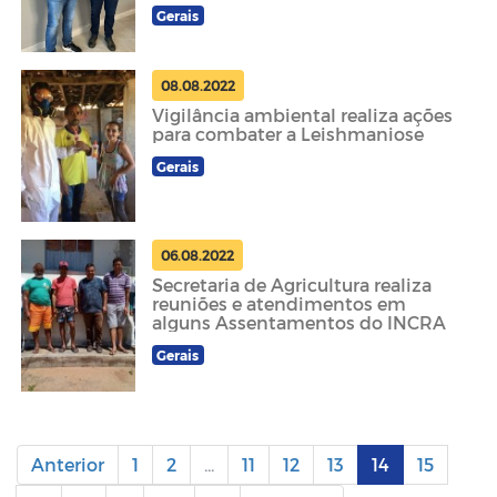
Gerais
08.08.2022
Vigilância ambiental realiza ações
para combater a Leishmaniose
Gerais
06.08.2022
Secretaria de Agricultura realiza
reuniões e atendimentos em
alguns Assentamentos do INCRA
Gerais
Anterior
1
2
...
11
12
13
14
15