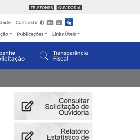
TELEFONES
OUVIDORIA
idade
Contraste
A+
A-
ação
Publicações
Links Úteis
panhe
Transparência
olicitação
Fiscal