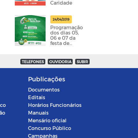
Caridade
24/04/2019
Programação
dos dias 05,
06 e 07 da
festa de
emancipação
da cidade
foram
TELEFONES
OUVIDORIA
SUBIR
divulgadas
Publicações
Documentos
Editais
ico
Horários Funcionários
ção
Manuais
Mensário oficial
Concurso Público
Campanhas