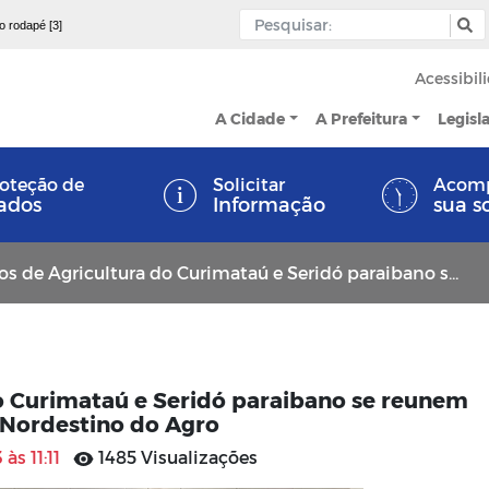
 o rodapé [3]
Acessibil
A Cidade
A Prefeitura
Legisl
oteção de
Solicitar
Acom
ados
Informação
sua s
ricultura do Curimataú e Seridó paraibano se reunem para falar sobre o Seminário Nordestino do Agro
do Curimataú e Seridó paraibano se reunem
o Nordestino do Agro
às 11:11
1485 Visualizações