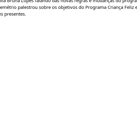
ília Bruna Lopes falando das novas regras e mudanças do progra
Demétrio palestrou sobre os objetivos do Programa Criança Feliz e
s presentes.