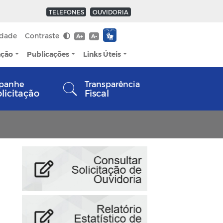
TELEFONES
OUVIDORIA
idade
Contraste
A+
A-
ação
Publicações
Links Úteis
panhe
Transparência
olicitação
Fiscal