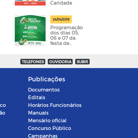
Caridade
24/04/2019
Programação
dos dias 05,
06 e 07 da
festa de
emancipação
da cidade
foram
TELEFONES
OUVIDORIA
SUBIR
divulgadas
Publicações
Documentos
Editais
ico
Horários Funcionários
ção
Manuais
Mensário oficial
Concurso Público
Campanhas