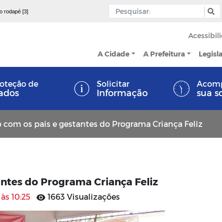
 o rodapé [3]
Acessibil
A Cidade
A Prefeitura
Legisl
oteção de
Solicitar
Acom
ados
Informação
sua s
 com os pais e gestantes do Programa Criança Feliz
antes do Programa Criança Feliz
às 10:25
1663 Visualizações