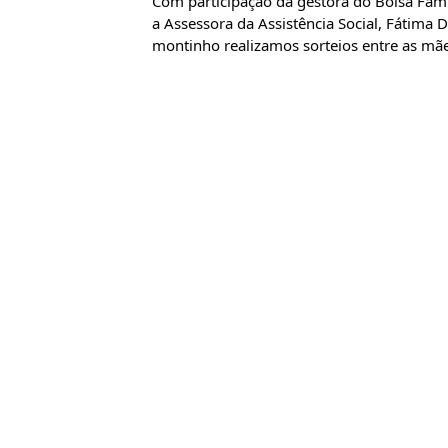
Com participação da gestora do Bolsa Fam
a Assessora da Assistência Social, Fátima 
montinho realizamos sorteios entre as mãe