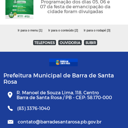
Programação dos dias 05, 06 e
07 da festa de emancipação da
cidade foram divulgadas
Ir para o menu [1]
Ir para o conteúdo [2]
Ir para o rodapé [3]
TELEFONES
OUVIDORIA
SUBIR
Prefeitura Municipal de Barra de Santa
Rosa
R. Manoel de Souza Lima, 118, Centro
Barra de Santa Rosa / PB - CEP: 58.170-000
(83) 3376-1040
contato@barradesantarosa.pb.gov.br