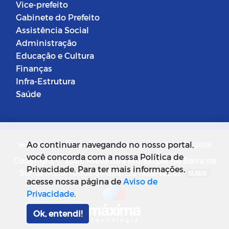
Vice-prefeito
Gabinete do Prefeito
Assistência Social
Administração
Educação e Cultura
Finanças
Infra-Estrutura
Saúde
Ao continuar navegando no nosso portal,
Versão do Sistema: 5.0.268
Data da Versão: 18/03/2026
você concorda com a nossa Política de
Copyright © 2026 Prefeitura Municipal de Barra de
Privacidade. Para ter mais informações,
Santa Rosa. Todos os direitos reservados.
SUBIR
acesse nossa página de
Aviso de
Privacidade
.
Ok, entendi!