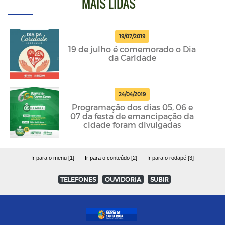
MAIS LIDAS
19/07/2019
19 de julho é comemorado o Dia
da Caridade
24/04/2019
Programação dos dias 05, 06 e
07 da festa de emancipação da
cidade foram divulgadas
Ir para o menu [1]
Ir para o conteúdo [2]
Ir para o rodapé [3]
TELEFONES
OUVIDORIA
SUBIR