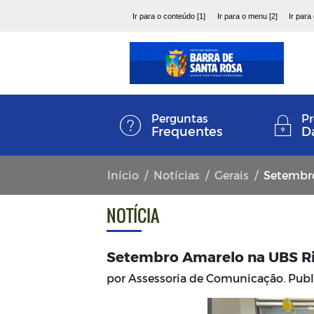
Ir para o conteúdo [1]
Ir para o menu [2]
Ir para
Perguntas
Pr
Frequentes
D
Início
Notícias
Gerais
Setembro
NOTÍCIA
Setembro Amarelo na UBS Ri
por Assessoria de Comunicação. Pub