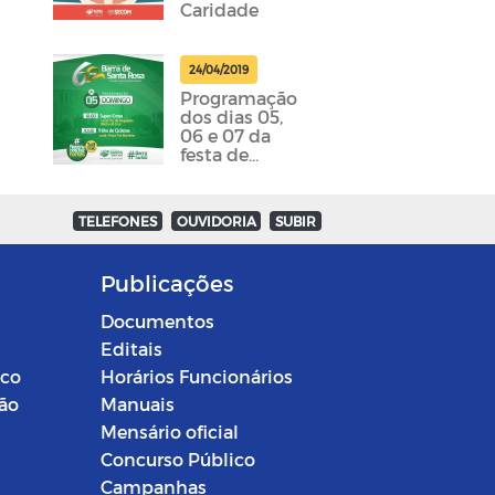
Caridade
24/04/2019
Programação
dos dias 05,
06 e 07 da
festa de
emancipação
da cidade
foram
TELEFONES
OUVIDORIA
SUBIR
divulgadas
Publicações
Documentos
Editais
ico
Horários Funcionários
ção
Manuais
Mensário oficial
Concurso Público
Campanhas