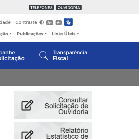
TELEFONES
OUVIDORIA
idade
Contraste
A+
A-
ação
Publicações
Links Úteis
panhe
Transparência
olicitação
Fiscal