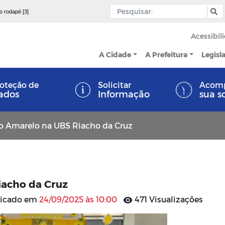
 o rodapé [3]
Acessibil
A Cidade
A Prefeitura
Legisl
oteção de
Solicitar
Acom
ados
Informação
sua s
 Amarelo na UBS Riacho da Cruz
acho da Cruz
licado em
24/09/2025 às 10:00
471 Visualizações