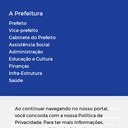
A Prefeitura
Prefeito
Vice-prefeito
Gabinete do Prefeito
Assistência Social
Administração
Educação e Cultura
Finanças
Infra-Estrutura
Saúde
Ao continuar navegando no nosso portal,
Versão do Sistema: 5.0.268
Data da Versão: 18/03/2026
você concorda com a nossa Política de
Copyright © 2026 Prefeitura Municipal de Barra de
Privacidade. Para ter mais informações,
Santa Rosa. Todos os direitos reservados.
SUBIR