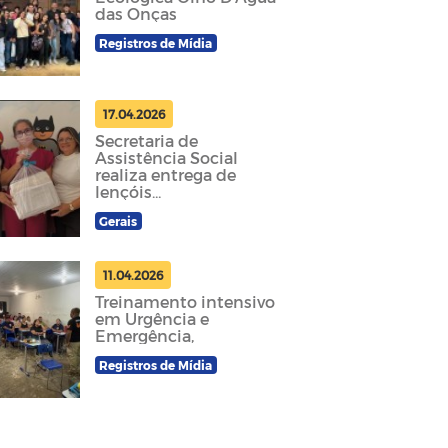
das Onças
Registros de Mídia
17.04.2026
Secretaria de
Assistência Social
realiza entrega de
lençóis
confeccionados no
Gerais
curso de costura do
CRAS
11.04.2026
Treinamento intensivo
em Urgência e
Emergência,
Registros de Mídia