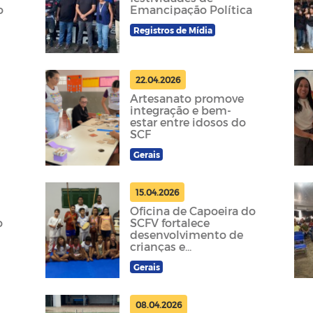
o
Emancipação Política
Registros de Mídia
22.04.2026
Artesanato promove
integração e bem-
estar entre idosos do
SCF
Gerais
15.04.2026
Oficina de Capoeira do
o
SCFV fortalece
desenvolvimento de
crianças e
adolescentes
Gerais
08.04.2026