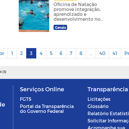
Oficina de Natação
promove integração,
aprendizado e
desenvolvimento no
Serviço de Convivência
Gerais
e Fortalecimento de
Vínculos
or
1
2
3
4
5
6
7
8
...
40
41
P
é [3]
Serviços Online
Transparência
FGTS
Licitações
de
Portal da Transparência
Glossário
do Governo Federal
Relatório Estatíst
Solicitar Informa
Acompanhe sua