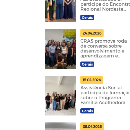
participa do Encontr
Regional Nordeste
voltado à primeira
Gerais
infância
24.04.2026
CRAS promove roda
de conversa sobre
desenvolvimento e
aprendizagem e
realiza entrega de kit
Gerais
natalidade
15.04.2026
Assistência Social
participa de formaçã
sobre o Programa
Família Acolhedora
Gerais
09.04.2026