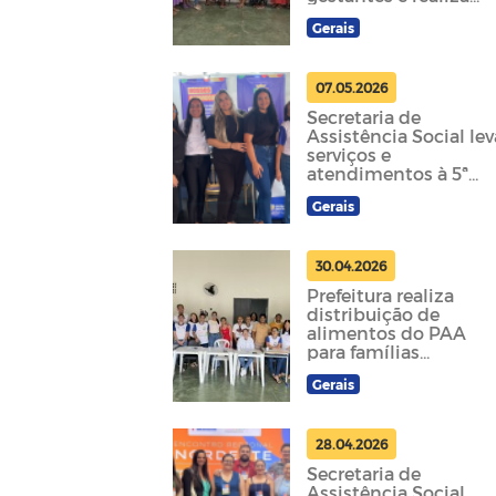
entrega de kits
Gerais
maternidade
07.05.2026
Secretaria de
Assistência Social lev
serviços e
atendimentos à 5ª
edição da Caprifeira
Gerais
30.04.2026
Prefeitura realiza
distribuição de
alimentos do PAA
para famílias
beneficiárias
Gerais
28.04.2026
Secretaria de
Assistência Social