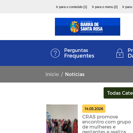
Ir para o conteúdo [1]
Ir para o menu [2]
Ir para
Perguntas
Pr
Frequentes
D
Início
Notícias
Todas Cate
14.05.2026
CRAS promove
encontro com grupo
de mulheres e
gestantes e realiza