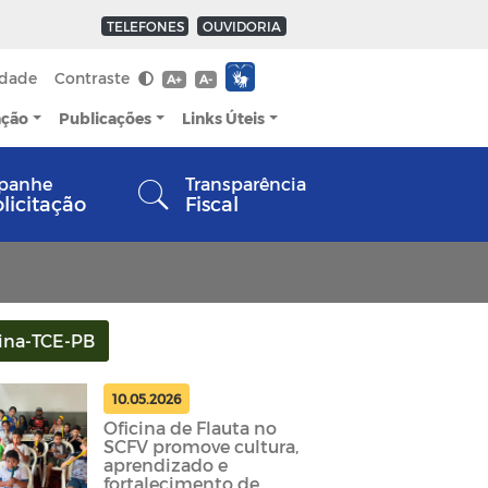
TELEFONES
OUVIDORIA
idade
Contraste
A+
A-
ação
Publicações
Links Úteis
panhe
Transparência
olicitação
Fiscal
ina-TCE-PB
10.05.2026
Oficina de Flauta no
SCFV promove cultura,
aprendizado e
fortalecimento de