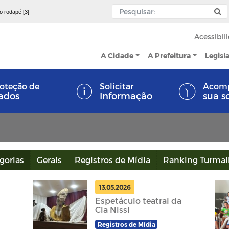
 o rodapé [3]
Acessibil
A Cidade
A Prefeitura
Legisl
oteção de
Solicitar
Acom
ados
Informação
sua s
gorias
Gerais
Registros de Mídia
Ranking Turmal
13.05.2026
Espetáculo teatral da
Cia Nissi
Registros de Mídia