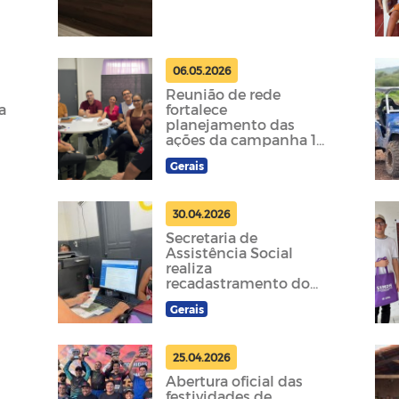
06.05.2026
Reunião de rede
a
fortalece
planejamento das
ações da campanha 18
de Maio
Gerais
30.04.2026
Secretaria de
Assistência Social
realiza
recadastramento do
Bolsa Família
Gerais
25.04.2026
Abertura oficial das
festividades de