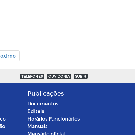
róximo
TELEFONES
OUVIDORIA
SUBIR
Publicações
Documentos
Editais
ico
Horários Funcionários
ção
Manuais
Mensário oficial