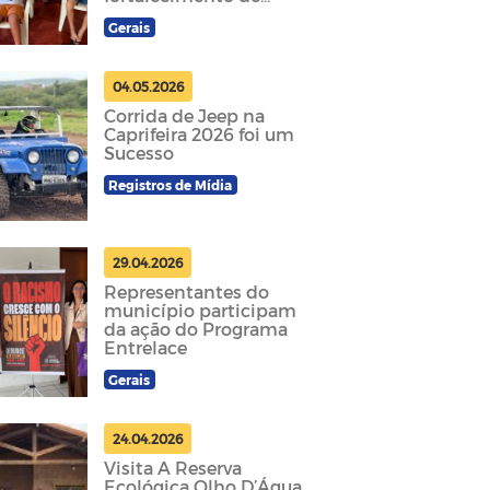
vínculos
Gerais
04.05.2026
Corrida de Jeep na
Caprifeira 2026 foi um
Sucesso
Registros de Mídia
29.04.2026
Representantes do
município participam
da ação do Programa
Entrelace
Gerais
24.04.2026
Visita A Reserva
Ecológica Olho D’Água