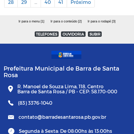
28
29
...
40
41
Próximo
Ir para o menu [1]
Ir para o conteúdo [2]
Ir para o rodapé [3]
TELEFONES
OUVIDORIA
SUBIR
Prefeitura Municipal de Barra de Santa
Rosa
R. Manoel de Souza Lima, 118, Centro
Barra de Santa Rosa / PB - CEP: 58.170-000
(83) 3376-1040
contato@barradesantarosa.pb.gov.br
Segunda à Sexta: De 08:00hs às 13:00hs