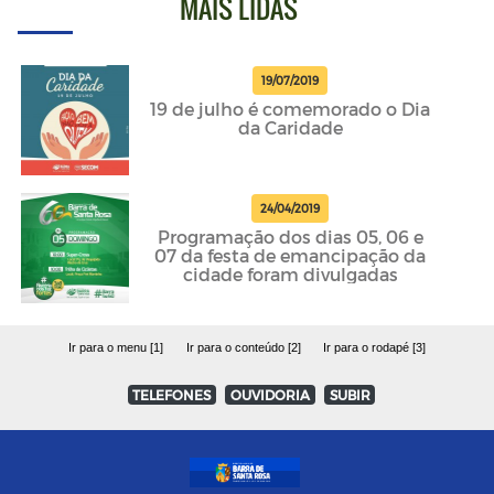
MAIS LIDAS
19/07/2019
19 de julho é comemorado o Dia
da Caridade
24/04/2019
Programação dos dias 05, 06 e
07 da festa de emancipação da
cidade foram divulgadas
Ir para o menu [1]
Ir para o conteúdo [2]
Ir para o rodapé [3]
TELEFONES
OUVIDORIA
SUBIR