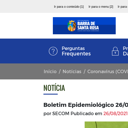
Ir para o conteúdo [1]
Ir para o menu [2]
Ir para
Perguntas
Pr
Frequentes
D
Início
Notícias
Coronavírus (COV
NOTÍCIA
Boletim Epidemiológico 26/
por SECOM Publicado em
26/08/2021