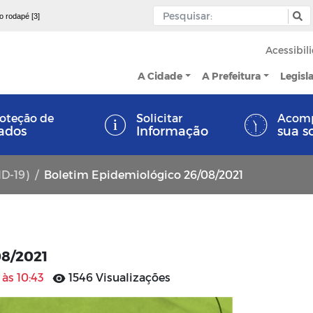
 o rodapé [3]
Acessibil
A Cidade
A Prefeitura
Legisl
oteção de
Solicitar
Acom
ados
Informação
sua s
ID-19)
Boletim Epidemiológico 26/08/2021
08/2021
 às 10:43
1546 Visualizações