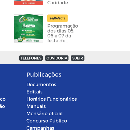
Caridade
24/04/2019
Programação
dos dias 05,
06 e 07 da
festa de
emancipação
da cidade
foram
TELEFONES
OUVIDORIA
SUBIR
divulgadas
Publicações
Documentos
Editais
ico
Horários Funcionários
ção
Manuais
Mensário oficial
Concurso Público
Campanhas