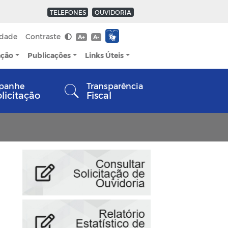
TELEFONES
OUVIDORIA
idade
Contraste
A+
A-
ação
Publicações
Links Úteis
panhe
Transparência
olicitação
Fiscal