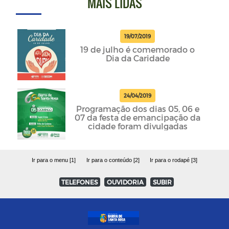
MAIS LIDAS
19/07/2019
19 de julho é comemorado o
Dia da Caridade
24/04/2019
Programação dos dias 05, 06 e
07 da festa de emancipação da
cidade foram divulgadas
Ir para o menu [1]
Ir para o conteúdo [2]
Ir para o rodapé [3]
TELEFONES
OUVIDORIA
SUBIR