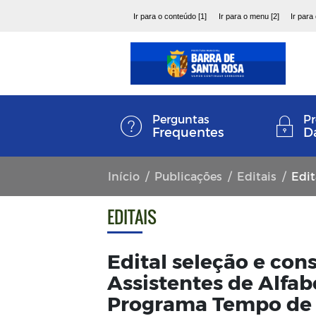
Ir para o conteúdo [1]
Ir para o menu [2]
Ir para
Perguntas
Pr
Frequentes
D
Início
Publicações
Editais
Edital s
EDITAIS
Edital seleção e con
Assistentes de Alfab
Programa Tempo de