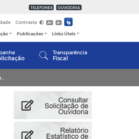
TELEFONES
OUVIDORIA
idade
Contraste
A+
A-
ação
Publicações
Links Úteis
panhe
Transparência
olicitação
Fiscal
r