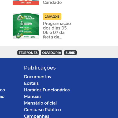
Caridade
24/04/2019
Programação
dos dias 05,
06 e 07 da
festa de
emancipação
da cidade
foram
TELEFONES
OUVIDORIA
SUBIR
divulgadas
Publicações
Documentos
Editais
ico
Horários Funcionários
ção
Manuais
Mensário oficial
Concurso Público
Campanhas