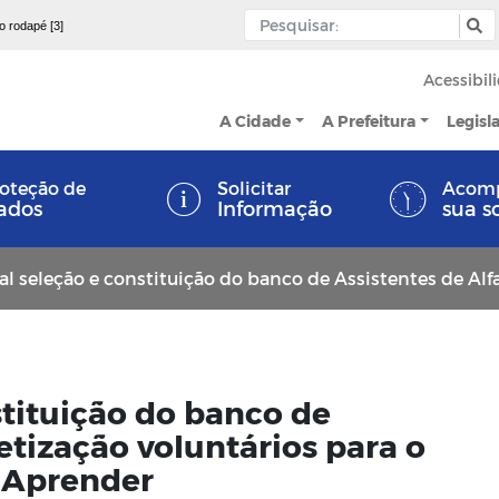
 o rodapé [3]
Acessibil
A Cidade
A Prefeitura
Legisl
oteção de
Solicitar
Acom
ados
Informação
sua s
eleção e constituição do banco de Assistentes de Alfabetização voluntários para o Programa Tempo de Aprende
stituição do banco de
etização voluntários para o
 Aprender