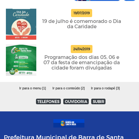
19/07/2019
19 de julho é comemorado o Dia
da Caridade
24/04/2019
Programação dos dias 05, 06 e
07 da festa de emancipação da
cidade foram divulgadas
Ir para o menu [1]
Ir para o conteúdo [2]
Ir para o rodapé [3]
TELEFONES
OUVIDORIA
SUBIR
Prefeitura Municipal de Barra de Santa