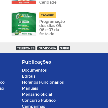
Caridade
24/04/2019
Programação
dos dias 05,
06 e 07 da
festa de
emancipação
da cidade
foram
TELEFONES
OUVIDORIA
SUBIR
divulgadas
Publicações
Documentos
Editais
ico
Horários Funcionários
ção
Manuais
Mensário oficial
Concurso Público
Campanhas