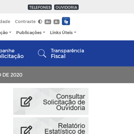
TELEFONES
OUVIDORIA
idade
Contraste
A+
A-
ação
Publicações
Links Úteis
panhe
Transparência
olicitação
Fiscal
O DE 2020