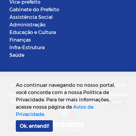
Vice-prefeito
Gabinete do Prefeito
Assistência Social
Administração
Educação e Cultura
Finanças
Infra-Estrutura
Saúde
Ao continuar navegando no nosso portal,
Versão do Sistema: 5.0.268
Data da Versão: 18/03/2026
você concorda com a nossa Política de
Copyright © 2026 Prefeitura Municipal de Barra de
Privacidade. Para ter mais informações,
Santa Rosa. Todos os direitos reservados.
SUBIR
acesse nossa página de
Aviso de
Privacidade
.
Ok, entendi!