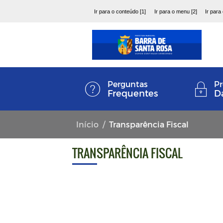
Ir para o conteúdo [1]
Ir para o menu [2]
Ir para
Perguntas
Pr
Frequentes
D
Início
Transparência Fiscal
TRANSPARÊNCIA FISCAL