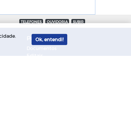
TELEFONES
OUVIDORIA
SUBIR
cidade.
Publicações
Ok, entendi!
Documentos
Editais
ico
Horários Funcionários
ção
Manuais
Mensário oficial
Concurso Público
Campanhas
Diário oficial
Portal do Contribuinte