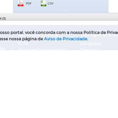
é [3]
sso portal, você concorda com a nossa Política de Priva
Serviços Online
Transparência
cesse nossa página de
Aviso de Privacidade
.
FGTS
Licitações
de
Portal da Transparência
Glossário
do Governo Federal
Relatório Estatíst
Solicitar Informa
Acompanhe sua
Informação
Dados Abertos
ov.
A Cidade
A Prefeitura