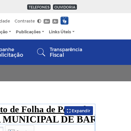
TELEFONES
OUVIDORIA
idade
Contraste
A+
A-
ação
Publicações
Links Úteis
panhe
Transparência
olicitação
Fiscal
Expandir