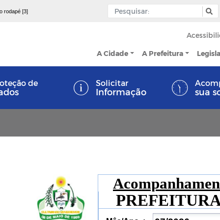
 o rodapé [3]
Acessibil
A Cidade
A Prefeitura
Legisl
oteção de
Solicitar
Acom
ados
Informação
sua s