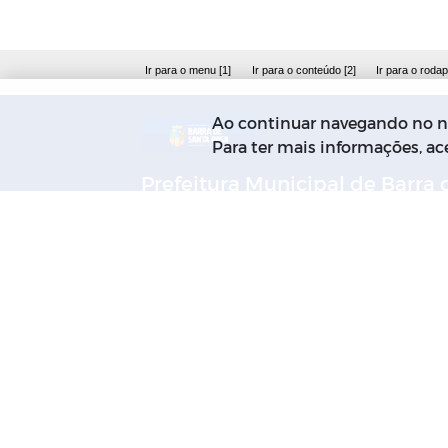
Ir para o menu [1]
Ir para o conteúdo [2]
Ir para o rodap
Ao continuar navegando no no
Para ter mais informações, a
Prefeitura Municipal de Barra 
Santa Rosa
R. Manoel de Souza Lima, 118,
Centro
Barra de Santa Rosa / PB - CEP:
58.170-000
(83) 3376-1040
contato@barradesantarosa.pb.g
br
Segunda à Sexta: De 08:00hs às
13:00hs