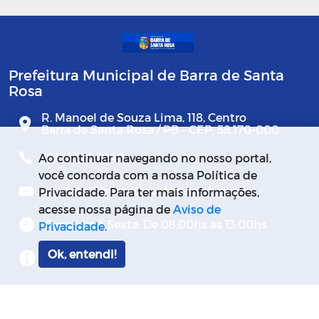
Prefeitura Municipal de Barra de Santa
Rosa
R. Manoel de Souza Lima, 118, Centro
Barra de Santa Rosa / PB - CEP: 58.170-000
(83) 3376-1040
Ao continuar navegando no nosso portal,
você concorda com a nossa Política de
contato@barradesantarosa.pb.gov.br
Privacidade. Para ter mais informações,
acesse nossa página de
Aviso de
Segunda à Sexta: De 08:00hs às 13:00hs
Privacidade
.
Ok, entendi!
Mapa do Site