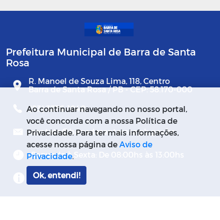
Prefeitura Municipal de Barra de Santa
Rosa
R. Manoel de Souza Lima, 118, Centro
Barra de Santa Rosa / PB - CEP: 58.170-000
(83) 3376-1040
Ao continuar navegando no nosso portal,
você concorda com a nossa Política de
contato@barradesantarosa.pb.gov.br
Privacidade. Para ter mais informações,
acesse nossa página de
Aviso de
Segunda à Sexta: De 08:00hs às 13:00hs
Privacidade
.
Ok, entendi!
Mapa do Site