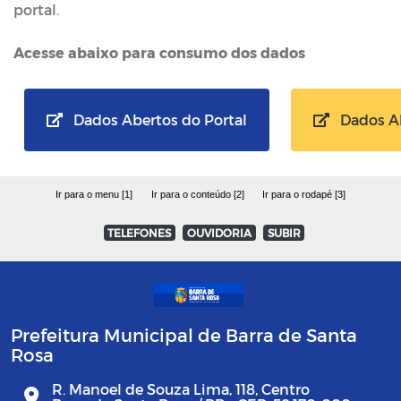
portal.
Acesse abaixo para consumo dos dados
Dados Abertos do Portal
Dados Ab
Ir para o menu [1]
Ir para o conteúdo [2]
Ir para o rodapé [3]
TELEFONES
OUVIDORIA
SUBIR
Prefeitura Municipal de Barra de Santa
Rosa
R. Manoel de Souza Lima, 118, Centro