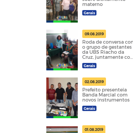
materno
Gerais
09.08.2019
Roda de conversa c
o grupo de gestantes
da UBS Riacho da
Cruz, juntamente co
a Fisioterapeuta
Gerais
Claudia
02.08.2019
Prefeito presenteia
Banda Marcial com
novos instrumentos
Gerais
01.08.2019