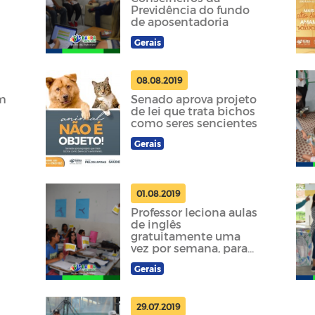
Previdência do fundo
de aposentadoria
Gerais
08.08.2019
om
Senado aprova projeto
de lei que trata bichos
como seres sencientes
m
Gerais
01.08.2019
Professor leciona aulas
de inglês
gratuitamente uma
vez por semana, para
crianças da rede
Gerais
municipal de ensino
29.07.2019