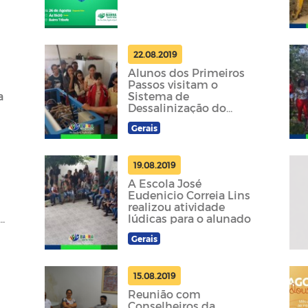
22.08.2019
Alunos dos Primeiros
Passos visitam o
a
Sistema de
Dessalinização do
Sítio Fechado
Gerais
19.08.2019
A Escola José
s
Eudenicio Correia Lins
realizou atividade
a
lúdicas para o alunado
Gerais
15.08.2019
Reunião com
Conselheiros da