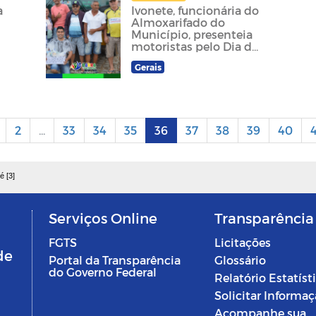
a
Ivonete, funcionária do
Almoxarifado do
Município, presenteia
motoristas pelo Dia do
Motorista
Gerais
2
...
33
34
35
36
37
38
39
40
4
é [3]
Serviços Online
Transparência
FGTS
Licitações
de
Portal da Transparência
Glossário
do Governo Federal
Relatório Estatíst
Solicitar Informa
Acompanhe sua