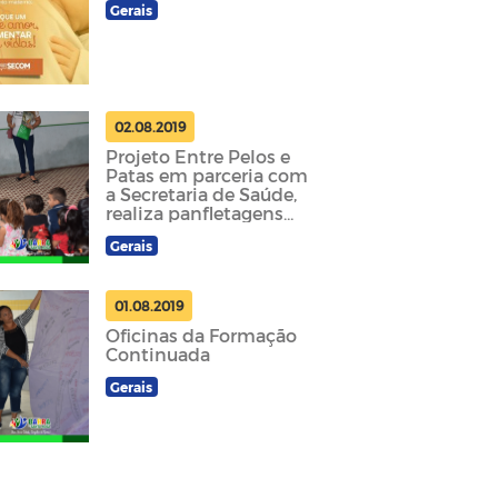
Gerais
02.08.2019
Projeto Entre Pelos e
Patas em parceria com
a Secretaria de Saúde,
realiza panfletagens
nas escolas do
Gerais
Município
01.08.2019
Oficinas da Formação
Continuada
Gerais