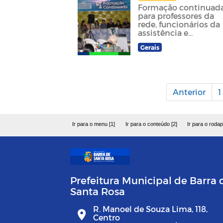
Formação continuad
para professores da
rede, funcionários da
assistência e
programa sociais e
Gerais
membros da saúde
Anterior
1
Ir para o menu [1]
Ir para o conteúdo [2]
Ir para o rodap
Prefeitura Municipal de Barra 
Santa Rosa
R. Manoel de Souza Lima, 118,
Centro