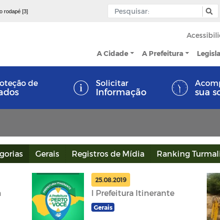
 o rodapé [3]
Acessibil
A Cidade
A Prefeitura
Legisl
oteção de
Solicitar
Acom
ados
Informação
sua s
gorias
Gerais
Registros de Mídia
Ranking Turmal
25.08.2019
a
I Prefeitura Itinerante
Gerais