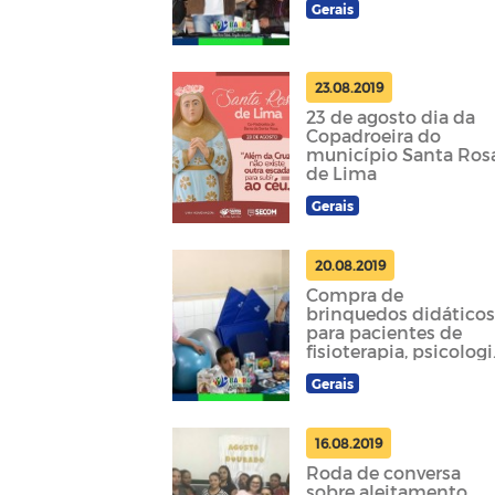
Gerais
23.08.2019
23 de agosto dia da
Copadroeira do
município Santa Ros
de Lima
Gerais
20.08.2019
Compra de
brinquedos didático
para pacientes de
fisioterapia, psicologi
e fonoaudiologia do
Gerais
NASF
16.08.2019
Roda de conversa
sobre aleitamento