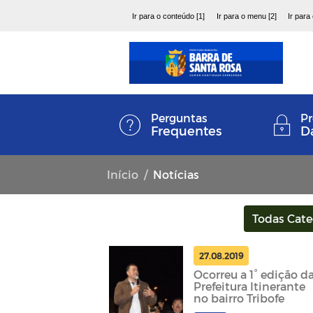
Ir para o conteúdo [1]
Ir para o menu [2]
Ir para
Perguntas
Pr
Frequentes
D
Início
Notícias
Todas Cate
27.08.2019
Ocorreu a 1° edição d
Prefeitura Itinerante
no bairro Tribofe