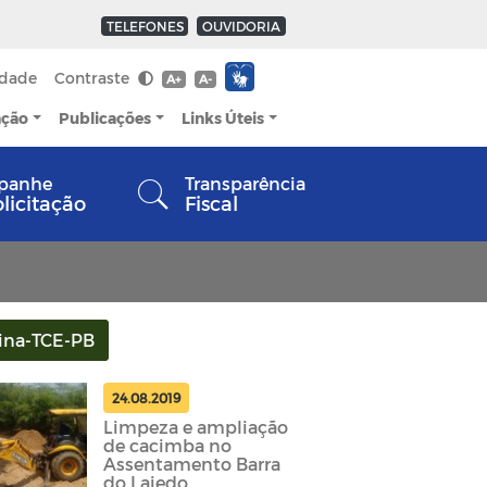
TELEFONES
OUVIDORIA
idade
Contraste
A+
A-
ação
Publicações
Links Úteis
panhe
Transparência
olicitação
Fiscal
ina-TCE-PB
24.08.2019
Limpeza e ampliação
de cacimba no
Assentamento Barra
do Lajedo