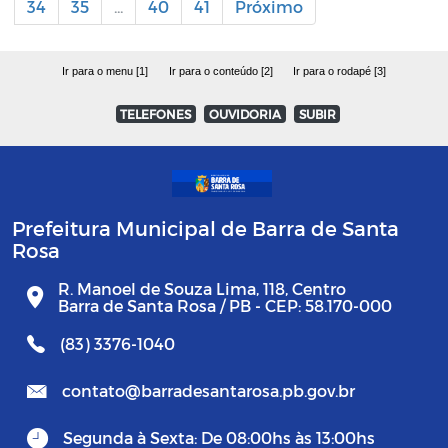
34
35
...
40
41
Próximo
Ir para o menu [1]
Ir para o conteúdo [2]
Ir para o rodapé [3]
TELEFONES
OUVIDORIA
SUBIR
Prefeitura Municipal de Barra de Santa
Rosa
R. Manoel de Souza Lima, 118, Centro
Barra de Santa Rosa / PB - CEP: 58.170-000
(83) 3376-1040
contato@barradesantarosa.pb.gov.br
Segunda à Sexta: De 08:00hs às 13:00hs