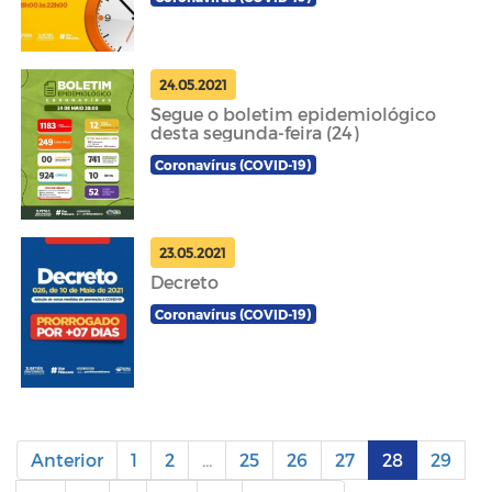
24.05.2021
Segue o boletim epidemiológico
desta segunda-feira (24)
Coronavírus (COVID-19)
23.05.2021
Decreto
Coronavírus (COVID-19)
Anterior
1
2
...
25
26
27
28
29