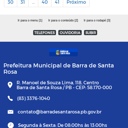
30
31
...
40
41
Próximo
Ir para o menu [1]
Ir para o conteúdo [2]
Ir para o rodapé [3]
TELEFONES
OUVIDORIA
SUBIR
Prefeitura Municipal de Barra de Santa
Rosa
R. Manoel de Souza Lima, 118, Centro
Barra de Santa Rosa / PB - CEP: 58.170-000
(83) 3376-1040
contato@barradesantarosa.pb.gov.br
Segunda à Sexta: De 08:00hs às 13:00hs